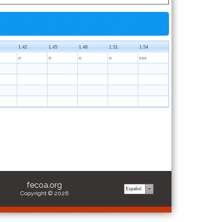
1.42
1.45
1.48
1.51
1.54
o
o
o
o
xxx
fecoa.org
Copyright © 2026