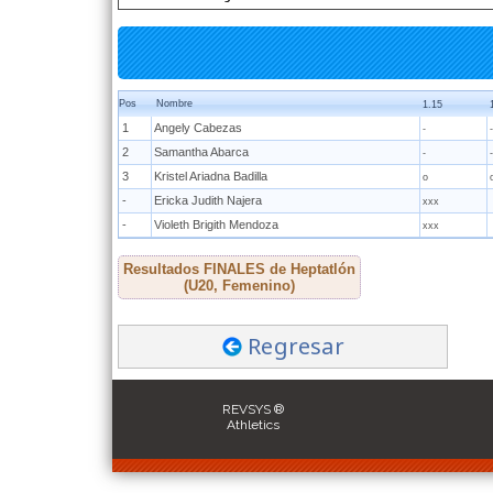
Pos
Nombre
1.15
1
Angely Cabezas
-
-
2
Samantha Abarca
-
-
3
Kristel Ariadna Badilla
o
-
Ericka Judith Najera
xxx
-
Violeth Brigith Mendoza
xxx
Resultados FINALES de Heptatlón
(U20, Femenino)
Regresar
REVSYS ®
Athletics