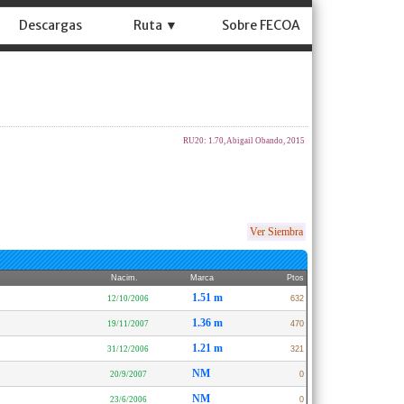
Descargas
Ruta ▼
Sobre FECOA
RU20: 1.70, Abigail Obando, 2015
Ver Siembra
Nacim.
Marca
Ptos
1.51 m
12/10/2006
632
1.36 m
19/11/2007
470
1.21 m
31/12/2006
321
NM
20/9/2007
0
NM
23/6/2006
0