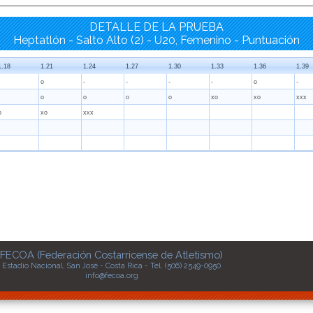
DETALLE DE LA PRUEBA
Heptatlón - Salto Alto (2) - U20, Femenino - Puntuación
1.18
1.21
1.24
1.27
1.30
1.33
1.36
1.39
o
-
-
-
-
o
-
o
o
o
o
xo
xo
xxx
o
xo
xxx
FECOA (Federación Costarricense de Atletismo)
Estadio Nacional, San José - Costa Rica - Tel. (506) 2549-0950
info@fecoa.org