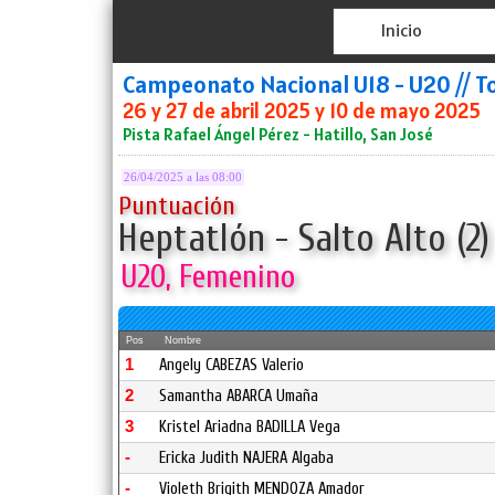
Inicio
Campeonato Nacional U18 - U20 // T
26 y 27 de abril 2025 y 10 de mayo 2025
Pista Rafael Ángel Pérez - Hatillo, San José
26/04/2025 a las 08:00
Puntuación
Heptatlón - Salto Alto (2)
U20, Femenino
Pos
Nombre
1
Angely CABEZAS Valerio
2
Samantha ABARCA Umaña
3
Kristel Ariadna BADILLA Vega
-
Ericka Judith NAJERA Algaba
-
Violeth Brigith MENDOZA Amador