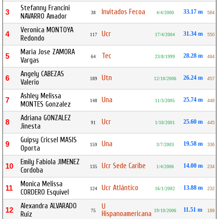
Stefanny Francini
Invitados Fecoa
3
33.17 m
38
4/4/2000
584
NAVARRO Amador
Veronica MONTOYA
Ucr
4
31.34 m
117
17/4/2004
550
Redondo
Maria Jose ZAMORA
Tec
5
28.28 m
64
23/8/1999
494
Vargas
Angely CABEZAS
Utn
6
26.24 m
189
12/10/2006
457
Valerio
Ashley Melissa
Una
7
25.74 m
148
11/3/2005
448
MONTES Gonzalez
Adriana GONZALEZ
Ucr
8
25.60 m
91
1/10/2001
445
Jinesta
Guipsy Cricsel MASIS
Una
9
19.58 m
159
3/7/2003
336
Oporta
Emily Fabiola JIMENEZ
Ucr Sede Caribe
10
14.00 m
135
1/4/2006
234
Cordoba
Monica Melissa
Ucr Atlántico
11
13.88 m
124
16/1/2002
232
CORDERO Esquivel
Alexandra ALVARADO
U
12
11.51 m
75
19/10/2006
189
Hispanoamericana
Ruiz