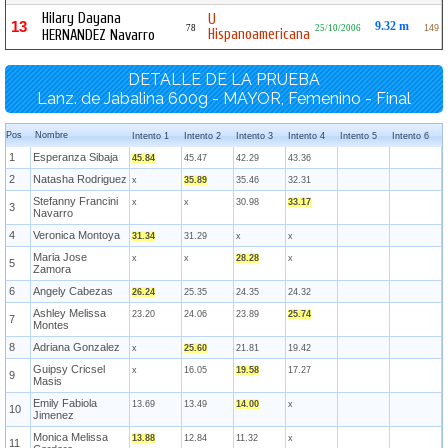
Hilary Dayana
U
13
9.32 m
78
25/10/2006
149
Hispanoamericana
HERNANDEZ Navarro
DETALLE DE LA PRUEBA
Lanz. de Jabalina 600g - MAYOR, Femenino - Final
Pos
Nombre
Intento 1
Intento 2
Intento 3
Intento 4
Intento 5
Intento 6
1
Esperanza Sibaja
45.84
45.47
42.29
43.36
2
Natasha Rodriguez
x
35.89
35.46
32.31
Stefanny Francini
x
x
30.98
33.17
3
Navarro
4
Veronica Montoya
31.34
31.29
x
x
Maria Jose
x
x
28.28
x
5
Zamora
6
Angely Cabezas
26.24
25.35
24.35
24.32
Ashley Melissa
23.20
24.06
23.89
25.74
7
Montes
8
Adriana Gonzalez
x
25.60
21.81
19.42
Guipsy Cricsel
x
16.05
19.58
17.27
9
Masis
Emily Fabiola
13.69
13.49
14.00
x
10
Jimenez
Monica Melissa
13.88
12.84
11.32
x
11