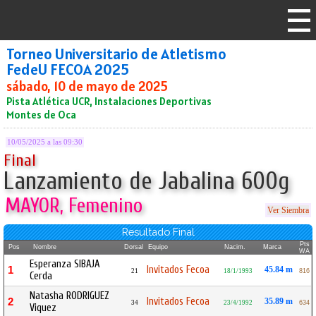
Torneo Universitario de Atletismo
FedeU FECOA 2025
sábado, 10 de mayo de 2025
Pista Atlética UCR, Instalaciones Deportivas
Montes de Oca
10/05/2025 a las 09:30
Final
Lanzamiento de Jabalina 600g
MAYOR, Femenino
Ver Siembra
Resultado Final
Pts
Pos
Nombre
Dorsal
Equipo
Nacim.
Marca
WA
Esperanza SIBAJA
Invitados Fecoa
1
45.84 m
21
18/1/1993
816
Cerda
Natasha RODRIGUEZ
Invitados Fecoa
2
35.89 m
34
23/4/1992
634
Viquez