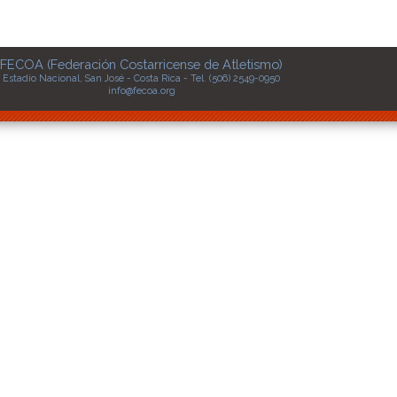
FECOA (Federación Costarricense de Atletismo)
Estadio Nacional, San José - Costa Rica - Tel. (506) 2549-0950
info@fecoa.org