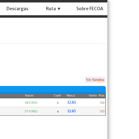
Descargas
Ruta ▼
Sobre FECOA
Ver Siembra
Nacim.
Carril
Marca
Viento
Ptos
12.63
18/2/2012
316
5
12.65
27/1/2012
315
4