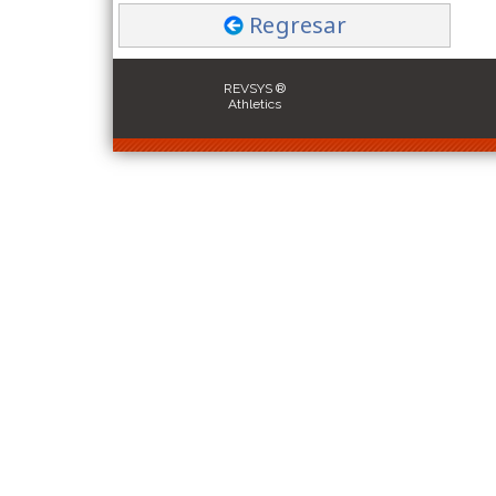
Regresar
REVSYS ®
Athletics