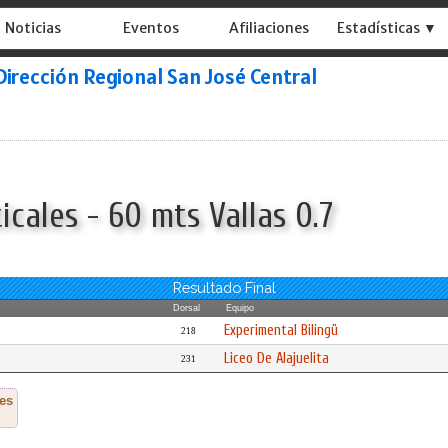
Noticias
Eventos
Afiliaciones
Estadísticas ▼
Dirección Regional San José Central
cales - 60 mts Vallas 0.7
Resultado Final
Dorsal
Equipo
Experimental Bilingü
218
Liceo De Alajuelita
231
es