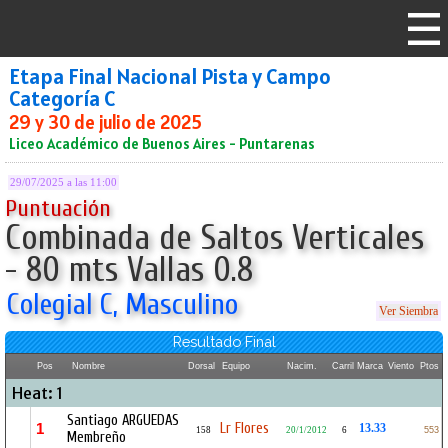
Etapa Final Nacional Pista y Campo
Categoría C
29 y 30 de julio de 2025
Liceo Académico de Buenos Aires - Puntarenas
29/07/2025 a las 11:00
Puntuación
Combinada de Saltos Verticales
- 80 mts Vallas 0.8
Colegial C, Masculino
Ver Siembra
Resultado Final
Pos
Nombre
Dorsal
Equipo
Nacim.
Carril
Marca
Viento
Ptos
Heat: 1
Santiago ARGUEDAS
Lr Flores
1
13.33
158
20/1/2012
6
553
Membreño