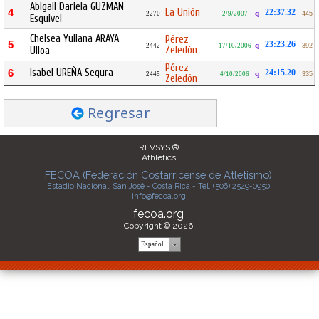
Abigail Dariela GUZMAN
La Unión
4
22:37.32
q
2270
2/9/2007
445
Esquivel
Chelsea Yuliana ARAYA
Pérez
5
23:23.26
q
2442
17/10/2006
392
Zeledón
Ulloa
Pérez
Isabel UREÑA Segura
6
24:15.20
q
2445
4/10/2006
335
Zeledón
Regresar
REVSYS ®
Athletics
FECOA (Federación Costarricense de Atletismo)
Estadio Nacional, San José - Costa Rica - Tel. (506) 2549-0950
info@fecoa.org
fecoa.org
Copyright © 2026