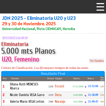
JDN 2025 - Eliminatoria U20 y U23
29 y 30 de Noviembre. 2025
Universidad Nacional, Pista CIEMHCAVI, Heredia
30/11/2025 a las 08:10
Eliminatoria
5.000 mts Planos
U20, Femenino
Ver Siembra
Criterio de Clasificación: Los (6) mejores tiempos de todas las series.
Resultado Final
Pts
Pos
Nombre
Dorsal
Equipo
Nacim.
Marca
WA
Dilana Ruth MENESES
Escazú
1
21:32.66
q
2228
17/11/2006
526
Abarca
2
Nicole Daniela VEGA Garro
Dota
21:38.89
2219
14/8/2006
q
518
3
Valeria Maria VEGA Leiton
Naranjo
21:48.45
2388
14/5/2006
q
506