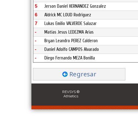
5
Jerson Daniel HERNANDEZ Gonzalez
6
Aldrick MC LOUD Rodriguez
7
Lukas Emilio VALVERDE Salazar
-
Matias Jesus LEDEZMA Arias
-
Bryan Leandro PEREZ Calderon
-
Daniel Adolfo CAMPOS Alvarado
-
Diego Fernando MEZA Bonilla
Regresar
REVSYS ®
Athletics