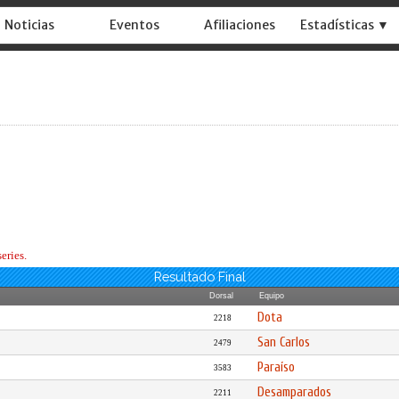
Noticias
Eventos
Afiliaciones
Estadísticas ▼
eries.
Resultado Final
Dorsal
Equipo
Dota
2218
San Carlos
2479
Paraíso
3583
Desamparados
2211