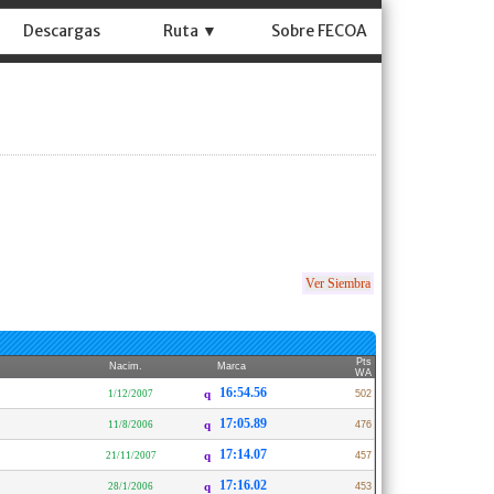
Descargas
Ruta ▼
Sobre FECOA
Ver Siembra
Pts
Nacim.
Marca
WA
16:54.56
1/12/2007
q
502
17:05.89
11/8/2006
q
476
17:14.07
21/11/2007
q
457
17:16.02
28/1/2006
q
453