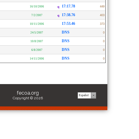
17:17.78
16/10/2006
q
449
17:38.76
7/2/2007
q
403
17:53.46
10/11/2006
373
DNS
24/5/2007
0
DNS
10/8/2007
0
DNS
6/8/2007
0
DNS
14/11/2006
0
fecoa.org
Copyright © 2026