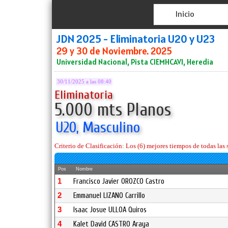
Inicio
JDN 2025 - Eliminatoria U20 y U23
29 y 30 de Noviembre. 2025
Universidad Nacional, Pista CIEMHCAVI, Heredia
30/11/2025 a las 08:40
Eliminatoria
5.000 mts Planos
U20, Masculino
Criterio de Clasificación: Los (6) mejores tiempos de todas las s
Pos
Nombre
1
Francisco Javier OROZCO Castro
2
Emmanuel LIZANO Carrillo
3
Isaac Josue ULLOA Quiros
4
Kalet David CASTRO Araya