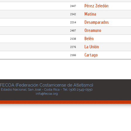
Pérez Zeledón
2447
Matina
2342
Desamparados
2214
Oreamuno
2407
Belén
2138
La Unión
2276
Cartago
2166
FECOA (Federación Costarricense de Atletismo)
Estadio Nacional, San José - Costa Rica - Tel. (506) 2549-0950
info@fecoa.org