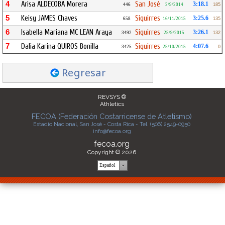
4
Arisa ALDECOBA Morera
San José
3:18.1
446
2/9/2014
185
5
Keisy JAMES Chaves
Siquirres
3:25.6
658
16/11/2015
135
6
Isabella Mariana MC LEAN Araya
Siquirres
3:26.1
3492
25/9/2015
132
7
Dalia Karina QUIROS Bonilla
Siquirres
4:07.6
3425
25/10/2015
0
Regresar
REVSYS ®
Athletics
FECOA (Federación Costarricense de Atletismo)
Estadio Nacional, San José - Costa Rica - Tel. (506) 2549-0950
info@fecoa.org
fecoa.org
Copyright © 2026