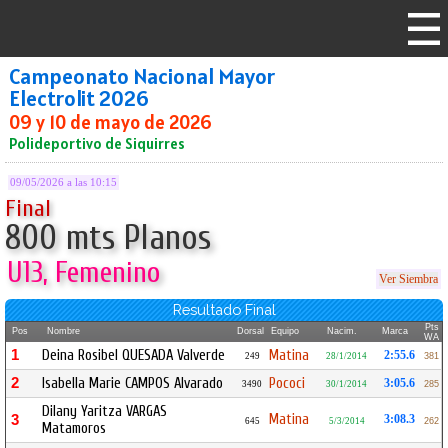
Campeonato Nacional Mayor
Electrolit 2026
09 y 10 de mayo de 2026
Polideportivo de Siquirres
09/05/2026 a las 10:15
Final
800 mts Planos
U13, Femenino
Ver Siembra
Resultado Final
Pts
Pos
Nombre
Dorsal
Equipo
Nacim.
Marca
WA
1
Deina Rosibel QUESADA Valverde
Matina
2:55.6
249
28/1/2014
381
2
Isabella Marie CAMPOS Alvarado
Pococi
3:05.6
3490
30/1/2014
285
Dilany Yaritza VARGAS
Matina
3
3:08.3
645
5/3/2014
262
Matamoros