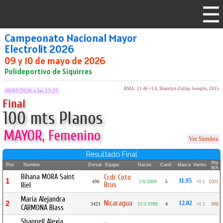
Campeonato Nacional Mayor
Electrolit 2026
09 y 10 de mayo de 2026
Polideportivo de Siquirres
RMA: 11.46 +1.6, Sharolyn Zullay Josephs, 2015
09/05/2026 a las 13:25
Final
100 mts Planos
MAYOR, Femenino
Ver Siembra
Resultado Final
Pts
Pos
Nombre
Dorsal
Equipo
Nacim.
Carril
Marca
Viento
WA
Rihana MORA Saint
Ccdr Coto
1
11.95
496
2/6/2009
5
+0.1
1001
Brus
Riel
María Alejandra
Nicaragua
2
12.02
3423
31/1/1999
4
+0.1
988
CARMONA Blass
Shannell Alexia