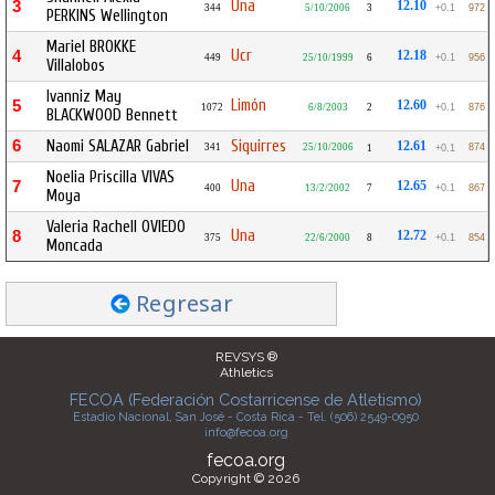
Una
3
12.10
344
5/10/2006
3
+0.1
972
PERKINS Wellington
Mariel BROKKE
Ucr
4
12.18
449
25/10/1999
6
+0.1
956
Villalobos
Ivanniz May
Limón
5
12.60
1072
6/8/2003
2
+0.1
876
BLACKWOOD Bennett
6
Naomi SALAZAR Gabriel
Siquirres
12.61
341
25/10/2006
874
1
+0.1
Noelia Priscilla VIVAS
Una
7
12.65
400
13/2/2002
7
+0.1
867
Moya
Valeria Rachell OVIEDO
Una
8
12.72
375
22/6/2000
8
+0.1
854
Moncada
Regresar
REVSYS ®
Athletics
FECOA (Federación Costarricense de Atletismo)
Estadio Nacional, San José - Costa Rica - Tel. (506) 2549-0950
info@fecoa.org
fecoa.org
Copyright © 2026