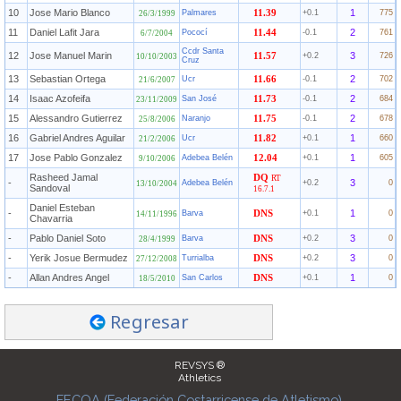
10
Jose Mario Blanco
1
Palmares
11.39
+0.1
775
26/3/1999
11
Daniel Lafit Jara
2
Pococí
11.44
-0.1
761
6/7/2004
Ccdr Santa
12
Jose Manuel Marin
3
11.57
+0.2
726
10/10/2003
Cruz
13
Sebastian Ortega
2
Ucr
11.66
-0.1
702
21/6/2007
14
Isaac Azofeifa
2
San José
11.73
-0.1
684
23/11/2009
15
Alessandro Gutierrez
2
Naranjo
11.75
-0.1
678
25/8/2006
16
Gabriel Andres Aguilar
1
Ucr
11.82
+0.1
660
21/2/2006
17
Jose Pablo Gonzalez
1
Adebea Belén
12.04
+0.1
605
9/10/2006
Rasheed Jamal
DQ
RT
-
3
Adebea Belén
+0.2
0
13/10/2004
Sandoval
16.7.1
Daniel Esteban
-
1
Barva
DNS
+0.1
0
14/11/1996
Chavarria
-
Pablo Daniel Soto
3
Barva
DNS
+0.2
0
28/4/1999
-
Yerik Josue Bermudez
3
Turrialba
DNS
+0.2
0
27/12/2008
-
Allan Andres Angel
1
San Carlos
DNS
+0.1
0
18/5/2010
Regresar
REVSYS ®
Athletics
FECOA (Federación Costarricense de Atletismo)