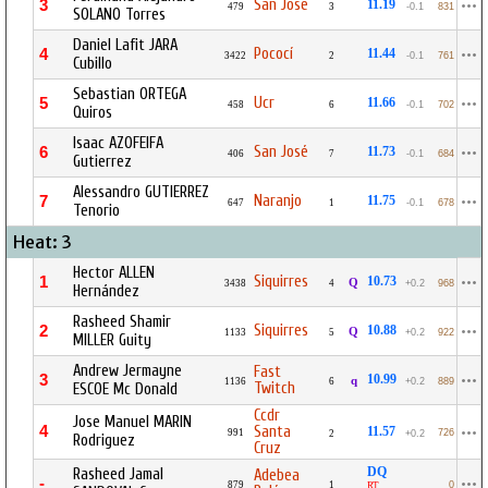
San José
3
11.19
479
3
-0.1
831
SOLANO Torres
Daniel Lafit JARA
Pococí
4
11.44
3422
2
-0.1
761
Cubillo
Sebastian ORTEGA
Ucr
5
11.66
458
6
-0.1
702
Quiros
Isaac AZOFEIFA
San José
6
11.73
406
7
-0.1
684
Gutierrez
Alessandro GUTIERREZ
Naranjo
7
11.75
647
1
-0.1
678
Tenorio
Heat: 3
Hector ALLEN
Siquirres
1
10.73
Q
3438
4
+0.2
968
Hernández
Rasheed Shamir
Siquirres
2
10.88
Q
1133
5
+0.2
922
MILLER Guity
Andrew Jermayne
Fast
3
10.99
q
1136
6
+0.2
889
Twitch
ESCOE Mc Donald
Ccdr
Jose Manuel MARIN
4
Santa
11.57
991
726
2
+0.2
Rodriguez
Cruz
DQ
Rasheed Jamal
Adebea
-
879
1
0
RT