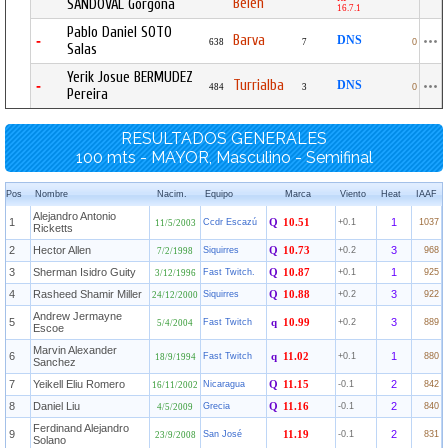
Belén
SANDOVAL Gorgona
16.7.1
Pablo Daniel SOTO
Barva
-
DNS
638
7
0
Salas
Yerik Josue BERMUDEZ
Turrialba
-
DNS
484
3
0
Pereira
RESULTADOS GENERALES
100 mts - MAYOR, Masculino - Semifinal
Pos
Nombre
Nacim.
Equipo
Marca
Viento
Heat
IAAF
Alejandro Antonio
1
1
Ccdr Escazú
Q
10.51
+0.1
1037
11/5/2003
Ricketts
2
Hector Allen
3
Siquirres
Q
10.73
+0.2
968
7/2/1998
3
Sherman Isidro Guity
1
Fast Twitch.
Q
10.87
+0.1
925
3/12/1996
4
Rasheed Shamir Miller
3
Siquirres
Q
10.88
+0.2
922
24/12/2000
Andrew Jermayne
5
3
Fast Twitch
q
10.99
+0.2
889
5/4/2004
Escoe
Marvin Alexander
6
1
Fast Twitch
q
11.02
+0.1
880
18/9/1994
Sanchez
7
Yeikell Eliu Romero
2
Nicaragua
Q
11.15
-0.1
842
16/11/2002
8
Daniel Liu
2
Grecia
Q
11.16
-0.1
840
4/5/2009
Ferdinand Alejandro
9
2
San José
11.19
-0.1
831
23/9/2008
Solano