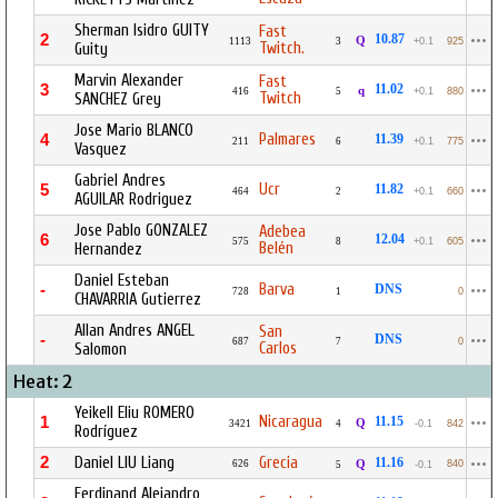
Sherman Isidro GUITY
Fast
2
10.87
Q
1113
3
+0.1
925
Twitch.
Guity
Marvin Alexander
Fast
3
11.02
q
416
5
+0.1
880
Twitch
SANCHEZ Grey
Jose Mario BLANCO
Palmares
4
11.39
211
6
+0.1
775
Vasquez
Gabriel Andres
Ucr
5
11.82
464
2
+0.1
660
AGUILAR Rodriguez
Jose Pablo GONZALEZ
Adebea
6
12.04
575
8
+0.1
605
Belén
Hernandez
Daniel Esteban
Barva
-
DNS
728
1
0
CHAVARRIA Gutierrez
Allan Andres ANGEL
San
-
DNS
687
7
0
Carlos
Salomon
Heat: 2
Yeikell Eliu ROMERO
Nicaragua
1
11.15
Q
3421
4
-0.1
842
Rodríguez
2
Daniel LIU Liang
Grecia
11.16
626
Q
840
5
-0.1
Ferdinand Alejandro