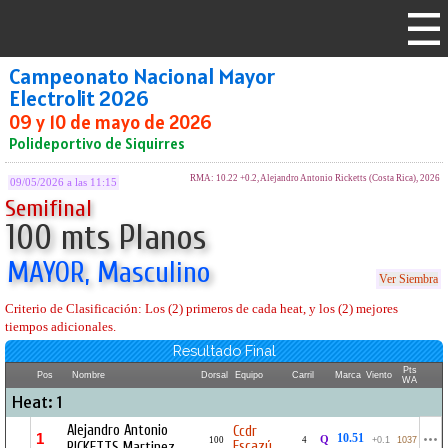
Campeonato Nacional Mayor
Electrolit 2026
09 y 10 de mayo de 2026
Polideportivo de Siquirres
RMA: 10.22 +0.2, Alejandro Antonio Ricketts (Costa Rica), 2026
09/05/2026 a las 11:15
Semifinal
100 mts Planos
MAYOR, Masculino
Ver Siembra
Criterio de Clasificación: Los (2) primeros de cada heat, y los (2) mejores
tiempos adicionales.
Resultado Final
Pts
Pos
Nombre
Dorsal
Equipo
Carril
Marca
Viento
WA
Heat: 1
Alejandro Antonio
Ccdr
1
10.51
Q
100
4
+0.1
1037
Escazú
RICKETTS Martinez