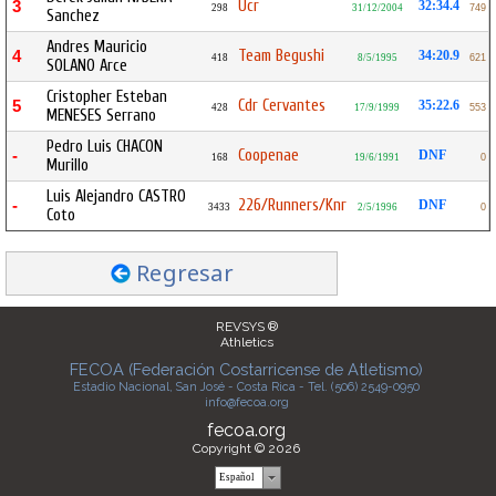
Ucr
3
32:34.4
298
31/12/2004
749
Sanchez
Andres Mauricio
Team Begushi
4
34:20.9
418
8/5/1995
621
SOLANO Arce
Cristopher Esteban
Cdr Cervantes
5
35:22.6
428
17/9/1999
553
MENESES Serrano
Pedro Luis CHACON
Coopenae
-
DNF
168
19/6/1991
0
Murillo
Luis Alejandro CASTRO
226/Runners/Knr
-
DNF
3433
2/5/1996
0
Coto
Regresar
REVSYS ®
Athletics
FECOA (Federación Costarricense de Atletismo)
Estadio Nacional, San José - Costa Rica - Tel. (506) 2549-0950
info@fecoa.org
fecoa.org
Copyright © 2026