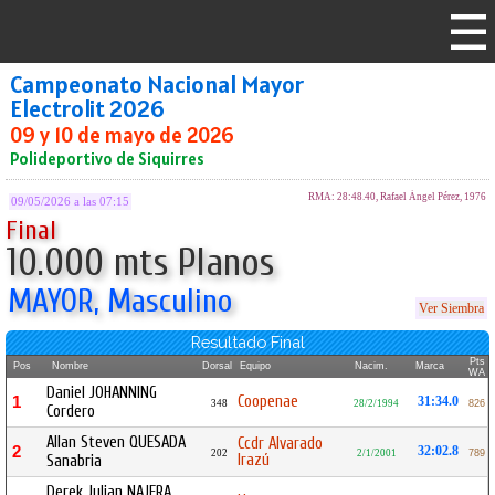
Campeonato Nacional Mayor
Electrolit 2026
09 y 10 de mayo de 2026
Polideportivo de Siquirres
RMA: 28:48.40, Rafael Ángel Pérez, 1976
09/05/2026 a las 07:15
Final
10.000 mts Planos
MAYOR, Masculino
Ver Siembra
Resultado Final
Pts
Pos
Nombre
Dorsal
Equipo
Nacim.
Marca
WA
Daniel JOHANNING
Coopenae
1
31:34.0
348
28/2/1994
826
Cordero
Allan Steven QUESADA
Ccdr Alvarado
2
32:02.8
202
2/1/2001
789
Irazú
Sanabria
Derek Julian NAJERA