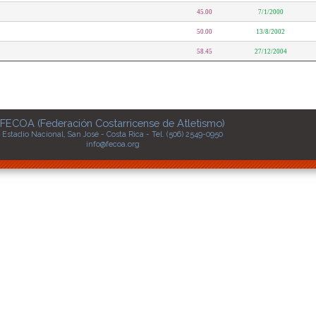
45.00
7/1/2000
50.00
13/8/2002
58.45
27/12/2004
FECOA (Federación Costarricense de Atletismo)
Estadio Nacional, San José - Costa Rica - Tel. (506) 2549-0950
info@fecoa.org