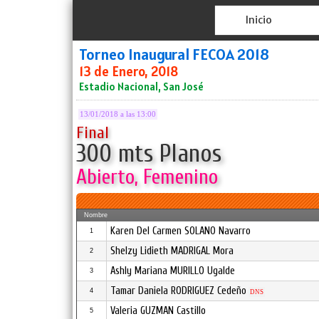
Inicio
Torneo Inaugural FECOA 2018
13 de Enero, 2018
Estadio Nacional, San José
13/01/2018 a las 13:00
Final
300 mts Planos
Abierto, Femenino
Nombre
Karen Del Carmen SOLANO Navarro
1
Shelzy Lidieth MADRIGAL Mora
2
Ashly Mariana MURILLO Ugalde
3
Tamar Daniela RODRIGUEZ Cedeño
4
DNS
Valeria GUZMAN Castillo
5