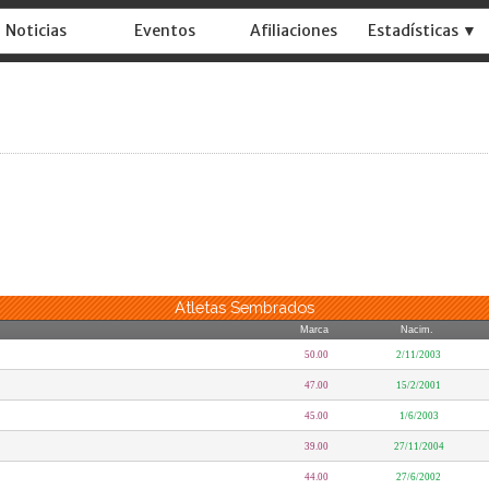
Noticias
Eventos
Afiliaciones
Estadísticas ▼
Atletas Sembrados
Marca
Nacim.
50.00
2/11/2003
47.00
15/2/2001
45.00
1/6/2003
39.00
27/11/2004
44.00
27/6/2002