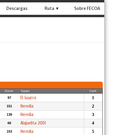
Descargas
Ruta ▼
Sobre FECOA
Dorsal
Equipo
Carril
El Guarco
1
97
Heredia
2
151
Heredia
3
139
Alajuelita 2001
4
66
Heredia
5
153