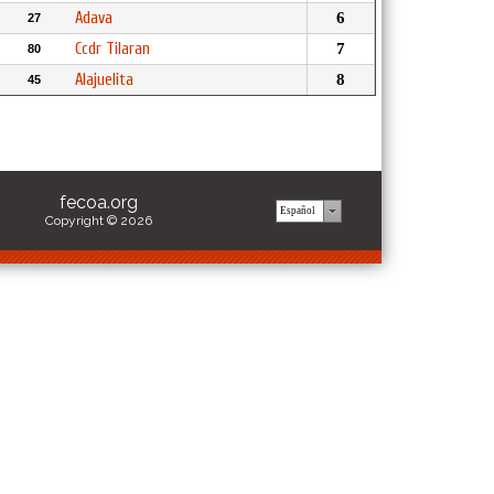
Adava
6
27
Ccdr Tilaran
7
80
Alajuelita
8
45
fecoa.org
Copyright © 2026