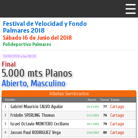
Festival de Velocidad y Fondo
Palmares 2018
Sábado 16 de Junio del 2018
Polideportivo Palmares
16/06/2018 a las 08:20
Final
5.000 mts Planos
Abierto, Masculino
Atletas Sembrados
Nombre
Nacim.
Dorsal
Equipo
Gabriel Mauricio CALVO Aguilar
Cartago
77
1
20/4/1991
Fridolin SPERLING Thomas
Cartago
76
2
12/5/2001
Israel Octavio MONTERO Ceciliano
Cartago
79
3
18/1/2003
Jasson Paul RODRIGUEZ Vega
Cartago
80
4
23/6/2002