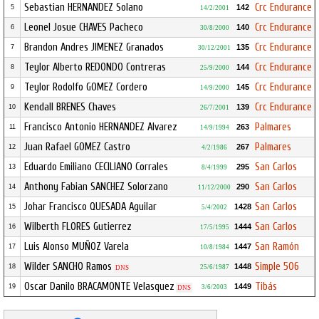
Sebastian HERNANDEZ Solano
Crc Endurance
142
5
14/2/2001
Leonel Josue CHAVES Pacheco
Crc Endurance
140
6
30/8/2000
Brandon Andres JIMENEZ Granados
Crc Endurance
135
7
30/12/2001
Teylor Alberto REDONDO Contreras
Crc Endurance
144
8
25/9/2000
Teylor Rodolfo GOMEZ Cordero
Crc Endurance
145
9
14/9/2000
Kendall BRENES Chaves
Crc Endurance
139
10
26/7/2001
Francisco Antonio HERNANDEZ Alvarez
Palmares
263
11
14/9/1994
Juan Rafael GOMEZ Castro
Palmares
267
12
4/2/1986
Eduardo Emiliano CECILIANO Corrales
San Carlos
295
13
8/4/1999
Anthony Fabian SANCHEZ Solorzano
San Carlos
290
14
11/12/2000
Johar Francisco QUESADA Aguilar
San Carlos
1428
15
5/4/2002
Wilberth FLORES Gutierrez
San Carlos
1444
16
17/5/1995
Luis Alonso MUÑOZ Varela
San Ramón
1447
17
10/8/1984
Wilder SANCHO Ramos
Simple 506
1448
18
25/6/1987
DNS
Oscar Danilo BRACAMONTE Velasquez
Tibás
1449
19
3/6/2003
DNS