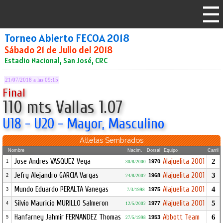
Torneo Abierto FECOA 2018
Sábado 21 de Julio del 2018
Estadio Nacional, San José, CRC
21/07/2018 a las 09:15
Final
110 mts Vallas 1.07
U18 - U20 - Mayor, Masculino
Atletas Sembrados
Nombre
Nacim.
Dorsal
Equipo
Carril
Jose Andres VASQUEZ Vega
Alajuelita 2001
2
1970
1
30/8/2000
Jefry Alejandro GARCIA Vargas
Alajuelita 2001
3
1968
2
24/8/2002
Mundo Eduardo PERALTA Vanegas
Alajuelita 2001
4
1975
3
7/3/1998
Silvio Mauricio MURILLO Salmeron
Alajuelita 2001
5
1977
4
12/5/2002
Hanfarney Jahmir FERNANDEZ Thomas
Abbott Team
6
1953
5
27/5/1998