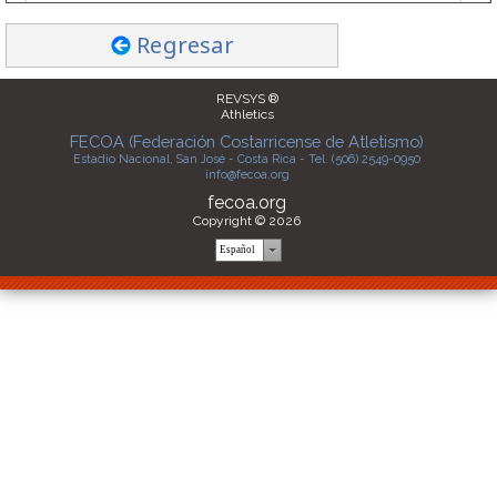
Regresar
REVSYS ®
Athletics
FECOA (Federación Costarricense de Atletismo)
Estadio Nacional, San José - Costa Rica - Tel. (506) 2549-0950
info@fecoa.org
fecoa.org
Copyright © 2026