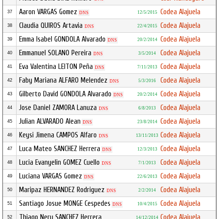
Aaron VARGAS Gomez
Codea Alajuela
37
12/5/2015
DNS
Claudia QUIROS Artavia
Codea Alajuela
38
22/4/2015
DNS
Emma Isabel GONDOLA Alvarado
Codea Alajuela
39
20/2/2014
DNS
Emmanuel SOLANO Pereira
Codea Alajuela
40
3/5/2014
DNS
Eva Valentina LEITON Peña
Codea Alajuela
41
7/11/2013
DNS
Faby Mariana ALFARO Melendez
Codea Alajuela
42
5/3/2016
DNS
Gilberto David GONDOLA Alvarado
Codea Alajuela
43
20/2/2014
DNS
Jose Daniel ZAMORA Lanuza
Codea Alajuela
44
6/8/2013
DNS
Julian ALVARADO Alean
Codea Alajuela
45
23/8/2014
DNS
Keysi Jimena CAMPOS Alfaro
Codea Alajuela
46
13/11/2013
DNS
Luca Mateo SANCHEZ Herrera
Codea Alajuela
47
12/3/2013
DNS
Lucia Evanyelin GOMEZ Cuello
Codea Alajuela
48
7/1/2013
DNS
Luciana VARGAS Gomez
Codea Alajuela
49
22/6/2013
DNS
Maripaz HERNANDEZ Rodriguez
Codea Alajuela
50
2/2/2014
DNS
Santiago Josue MONGE Cespedes
Codea Alajuela
51
10/4/2015
DNS
Thiago Nery SANCHEZ Herrera
Codea Alajuela
52
14/12/2014