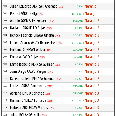
Julian Eduardo ALPIZAR Alvarado
Naranjo 1
100
9/1/2014
DNS
Pia BOLAÑOS Kelly
Naranjo 1
101
19/12/2013
DNS
Angelo GONZALEZ Fonseca
Naranjo 2
102
14/8/2015
DNS
Dariana ARGUELLO Rojas
Naranjo 2
103
4/8/2013
DNS
Dereck Fabricio SIBAJA Umaña
Naranjo 2
104
3/3/2015
DNS
Eithan Arturo ARIAS Barrientos
Naranjo 2
105
27/11/2014
DNS
Emiliano GUZMAN Alpizar
Naranjo 2
106
25/4/2014
DNS
Emma ALFARO Rojas
Naranjo 2
107
27/5/2015
DNS
Emma Isabella PERAZA Guzman
Naranjo 2
108
1/8/2014
DNS
Juan Diego CALVO Vargas
Naranjo 2
109
3/8/2015
DNS
Keren Daniella PERAZA Guzman
Naranjo 2
110
1/8/2014
DNS
Larissa ARIAS Barrientos
Naranjo 2
111
4/11/2012
DNS
Adriano LINDO Sanchez
Naranjo 3
112
6/11/2017
DNS
Damian BADILLA Fonseca
Naranjo 3
113
11/11/2016
DNS
Isabella ARGUEDAS Vargas
Naranjo 3
114
7/8/2015
DNS
Julian BOLAÑOS Kelly
Naranjo 3
115
8/7/2016
DNS