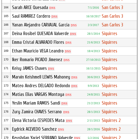
Sarah ARCE Quesada
San Carlos 3
164
7/1/2016
DNS
Saul RAMIREZ Cordero
San Carlos 3
165
16/10/2017
DNS
Yanan Alejandro CARVAJAL Garcia
San Carlos 3
166
2/3/2017
DNS
Deina Rosibel QUESADA Valverde
Siquirres
167
28/1/2014
DNS
Emma Cristal ALVARADO Flores
Siquirres
168
21/6/2013
DNS
Ethan Mauricio VEGA Leandro
Siquirres
169
18/4/2013
DNS
Iker Romario PICADO Jimenez
Siquirres
170
27/10/2013
DNS
Keisy JAMES Chaves
Siquirres
171
16/11/2015
DNS
Marvin Keishmell LEWIS Mahoney
Siquirres
172
30/6/2013
DNS
Mateo Andres DELGADO Redondo
Siquirres
173
9/9/2013
DNS
Matias Elias VARGAS Montoya
Siquirres
174
24/8/2015
DNS
Yeslin Mariam RAMOS Sandi
Siquirres
175
21/2/2013
DNS
Zury Zamira CHAVES Serrano
Siquirres
176
28/1/2013
DNS
Elena Victoria CESPEDES Mata
Siquirres 2
177
2/11/2013
DNS
Eydrick ACEVEDO Sanchez
Siquirres 2
178
28/1/2016
DNS
Keyshdan Yariel SERRANO Valverde
Siquirres 2
179
5/2/2016
DNS