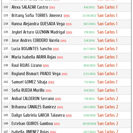
Alexa SALAZAR Castro
San Carlos 1
132
6/6/2015
DNS
Britany Sofia TORRES Jimenez
San Carlos 1
133
21/10/2012
DNS
Hanna Alejandra QUESADA Vega
San Carlos 1
134
18/1/2015
DNS
Jeykel Arturo GUZMAN Madrigal
San Carlos 1
135
2/9/2015
DNS
Jose Andres CORDERO Varela
San Carlos 1
136
5/8/2016
DNS
Lucia BOGANTES Sancho
San Carlos 1
137
31/7/2013
DNS
Maria Isabella ARAYA Rojas
San Carlos 1
138
18/5/2015
DNS
Raul ROJAS Lizano
San Carlos 1
139
26/6/2015
DNS
Royland Bismart PRADO Vega
San Carlos 1
140
2/11/2015
DNS
Samuel GOMEZ Sibaja
San Carlos 1
141
7/5/2014
DNS
Sofia RUEDA Murillo
San Carlos 1
142
9/9/2015
DNS
Anibal CALDERON Serrano
San Carlos 2
143
7/8/2015
DNS
Brihanna CANALES Ramirez
San Carlos 2
144
24/1/2015
DNS
Dailyn Gabriela GARCIA Talavera
San Carlos 2
145
13/6/2016
DNS
Esteban QUIROS Gamboa
San Carlos 2
146
18/10/2016
DNS
Isabella JIMENEZ Rojas
San Carlos 2
147
23/7/2013
DNS