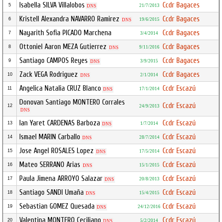
Isabella SILVA Villalobos
Ccdr Bagaces
5
21/7/2013
DNS
Kristell Alexandra NAVARRO Ramirez
Ccdr Bagaces
6
19/6/2015
DNS
Nayarith Sofia PICADO Marchena
Ccdr Bagaces
7
3/4/2014
Ottoniel Aaron MEZA Gutierrez
Ccdr Bagaces
8
9/11/2016
DNS
Santiago CAMPOS Reyes
Ccdr Bagaces
9
3/9/2015
DNS
Zack VEGA Rodriguez
Ccdr Bagaces
10
2/1/2014
DNS
Angelica Natalia CRUZ Blanco
Ccdr Escazú
11
17/1/2014
DNS
Donovan Santiago MONTERO Corrales
Ccdr Escazú
12
24/9/2013
DNS
Ian Yaret CARDENAS Barboza
Ccdr Escazú
13
1/7/2014
DNS
Ismael MARIN Carballo
Ccdr Escazú
14
28/7/2014
DNS
Jose Angel ROSALES Lopez
Ccdr Escazú
15
17/5/2014
DNS
Mateo SERRANO Arias
Ccdr Escazú
16
15/1/2015
DNS
Paula Jimena ARROYO Salazar
Ccdr Escazú
17
20/8/2013
DNS
Santiago SANDI Umaña
Ccdr Escazú
18
15/4/2015
DNS
Sebastian GOMEZ Quesada
Ccdr Escazú
19
24/12/2016
DNS
Valentina MONTERO Ceciliano
Ccdr Escazú
20
5/2/2014
DNS