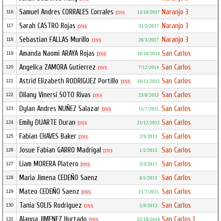
Samuel Andres CORRALES Corrales
Naranjo 3
116
13/10/2017
DNS
Sarah CASTRO Rojas
Naranjo 3
117
31/3/2017
DNS
Sebastian FALLAS Murillo
Naranjo 3
118
28/3/2017
DNS
Amanda Naomi ARAYA Rojas
San Carlos
119
18/10/2014
DNS
Angelica ZAMORA Gutierrez
San Carlos
120
7/12/2014
DNS
Astrid Elizabeth RODRIGUEZ Portillo
San Carlos
121
16/11/2012
DNS
Dilany Vinersi SOTO Rivas
San Carlos
122
23/8/2013
DNS
Dylan Andres NUÑEZ Salazar
San Carlos
123
15/7/2015
DNS
Emily DUARTE Duran
San Carlos
124
21/12/2012
DNS
Fabian CHAVES Baker
San Carlos
125
2/9/2013
DNS
Josue Fabian GARRO Madrigal
San Carlos
126
1/2/2013
DNS
Liam MORERA Platero
San Carlos
127
3/3/2017
DNS
Maria Jimena CEDEÑO Saenz
San Carlos
128
6/5/2013
Mateo CEDEÑO Saenz
San Carlos
129
21/7/2015
DNS
Tania SOLIS Rodriguez
San Carlos
130
5/9/2013
DNS
Alanna JIMENEZ Hurtado
San Carlos 1
131
22/10/2014
DNS