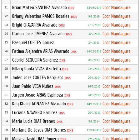
Brian Mateo SANCHEZ Alvarado
Ccdr Nandayure
21
13/10/2016
DNS
Briany Valentina RAMOS Rosales
Ccdr Nandayure
22
9/5/2016
DNS
Briyid CHAVARRIA Alvarado
Ccdr Nandayure
23
7/12/2013
DNS
Darian Jose JIMENEZ Alvarado
Ccdr Nandayure
24
26/2/2015
DNS
Ezequiel CORTES Gomez
Ccdr Nandayure
25
5/4/2015
Fatima Alejandra ARIAS Alvarado
Ccdr Nandayure
26
14/12/2013
DNS
Gabriel SEQUEIRA Sanchez
Ccdr Nandayure
27
8/2/2013
DNS
Hillary Paola VIVAS Azofeifa
Ccdr Nandayure
28
24/5/2013
DNS
Jaden Jose CORTES Barquero
Ccdr Nandayure
29
26/9/2014
DNS
Juan Pablo VEGA Nuñez
Ccdr Nandayure
30
16/3/2012
DNS
Jurgen Josue ARIAS Espinoza
Ccdr Nandayure
31
28/3/2013
DNS
Kay Khalyl GONZALEZ Alvarado
Ccdr Nandayure
32
18/11/2014
DNS
Luciana NAVARRO Ramirez
Ccdr Nandayure
33
26/7/2015
DNS
Maria Lucia DIAZ Brenes
Ccdr Nandayure
34
3/5/2014
DNS
Mariana De Jesus DIAZ Brenes
Ccdr Nandayure
35
17/10/2012
DNS
Moises David DIAZ Romero
Ccdr Nandayure
36
22/5/2012
DNS