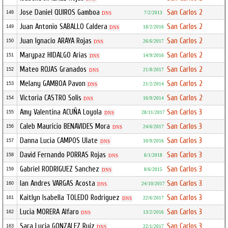
Jose Daniel QUIROS Gamboa
San Carlos 2
148
7/2/2013
DNS
Juan Antonio SABALLO Caldera
San Carlos 2
149
18/2/2016
DNS
Juan Ignacio ARAYA Rojas
San Carlos 2
150
26/6/2017
DNS
Marypaz HIDALGO Arias
San Carlos 2
151
14/9/2016
DNS
Mateo ROJAS Granados
San Carlos 2
152
21/8/2017
DNS
Melany GAMBOA Pavon
San Carlos 2
153
21/2/2014
DNS
Victoria CASTRO Solis
San Carlos 2
154
16/9/2014
DNS
Amy Valentina ACUÑA Loyola
San Carlos 3
155
28/11/2017
DNS
Caleb Mauricio BENAVIDES Mora
San Carlos 3
156
24/6/2017
DNS
Danna Lucia CAMPOS Ulate
San Carlos 3
157
10/9/2016
DNS
David Fernando PORRAS Rojas
San Carlos 3
158
6/1/2018
DNS
Gabriel RODRIGUEZ Sanchez
San Carlos 3
159
8/6/2015
DNS
Ian Andres VARGAS Acosta
San Carlos 3
160
24/10/2017
DNS
Kaitlyn Isabella TOLEDO Rodriguez
San Carlos 3
161
22/6/2017
DNS
Lucia MORERA Alfaro
San Carlos 3
162
13/2/2016
DNS
Sara Lucia GONZALEZ Ruiz
San Carlos 3
163
22/1/2017
DNS