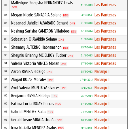
Mallerlyne Sneysha HERNANDEZ Lewis
Las Panteras
84
11/8/2013
DNS
Megan Nicole SANABRIA Solano
Las Panteras
85
4/5/2014
DNS
Natanael Jahdiel ALVARADO Benard
Las Panteras
86
21/1/2018
DNS
Neshmy Sarisha CAMERON Villalobos
Las Panteras
87
7/11/2014
DNS
Sebastian CHAVARRIA Solano
Las Panteras
88
31/3/2016
DNS
Shamary ALTERNO Habramshon
Las Panteras
89
15/7/2014
DNS
Sheynlu Brianny MC ELROY Tucker
Las Panteras
90
21/1/2013
DNS
Valeria Viktoria VINCES Moran
Las Panteras
91
17/8/2016
DNS
Aaron RIVERA Hidalgo
Naranjo 1
92
18/8/2012
DNS
Abigail ROJAS Morales
Naranjo 1
93
17/10/2014
DNS
Avril Valeria MONTOYA Ovares
Naranjo 1
94
5/1/2013
DNS
Benjamin RIVERA Hidalgo
Naranjo 1
95
25/7/2014
DNS
Fatima Lucia ROJAS Porras
Naranjo 1
96
17/1/2012
DNS
Gabriel MENDEZ Salas
Naranjo 1
97
24/2/2014
DNS
Gerald Josue SIBAJA Umaña
Naranjo 1
98
13/4/2012
DNS
Irma Natalia MENDEZ Avalos
Naranjo 1
99
9/3/2013
DNS