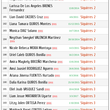
Larissa De Los Angeles BRENES
Siquirres 2
180
13/8/2014
Fernandez
Lian David CACERES Cruz
Siquirres 2
181
4/6/2015
DNS
Liana Tamara QUIROS Montes
Siquirres 2
182
15/12/2015
DNS
Monica DIAZ Solano
Siquirres 2
183
14/7/2014
DNS
Neythan Smeykel VALENCIA Martinez
Siquirres 2
184
28/10/2014
DNS
Nicole Rebeca MORA Montoya
Siquirres 2
185
14/3/2015
DNS
Uriel Caleb QUIROS Bonilla
Siquirres 2
186
16/2/2014
DNS
Amira Maykely BRICEÑO Marchena
Siquirres 3
187
13/6/2016
DNS
Amsi Jaasiel RODRIGUEZ Aguero
Siquirres 3
188
26/6/2016
DNS
Ariana Jimena FUENTES Hurtado
Siquirres 3
189
8/3/2016
DNS
Dalia Karina QUIROS Bonilla
Siquirres 3
190
25/10/2015
DNS
Eliel Joab VASQUEZ Sandi
Siquirres 3
191
19/4/2018
DNS
Liam Josue MATARRITA Ugarte
Siquirres 3
192
3/3/2017
DNS
Litzy Jolen ORTEGA Perez
Siquirres 3
193
1/10/2016
DNS
Maidreck Yaret CORTES Leiton
Siquirres 3
194