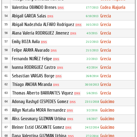
Valentina OBANDO Brenes
Codea Alajuela
53
17/7/2013
DNS
Abigail GARCIA Salas
Grecia
54
6/10/2013
DNS
Abigail Nadezhda ALFARO Rodriguez
Grecia
55
16/5/2013
DNS
Alana Valeria RODRIGUEZ Jimenez
Grecia
56
4/3/2015
DNS
Emily BOZA Avila
Grecia
57
21/2/2013
DNS
Felipe ARAYA Alvarado
Grecia
58
21/1/2013
DNS
Fernando NUÑEZ Felipe
Grecia
59
2/2/2013
DNS
Ivanna RODRIGUEZ Castro
Grecia
60
4/2/2014
DNS
Sebastian VARGAS Borge
Grecia
61
26/8/2014
DNS
Thiago ANCHIA Miranda
Grecia
62
30/10/2013
DNS
Thomas Alberto BARRANTES Viquez
Grecia
63
5/6/2015
DNS
Adonay Rashyd CESPEDES Gomez
Guácimo
64
23/11/2018
DNS
Aillyn Natalia MORA Hernandez
Guácimo
65
3/2/2016
DNS
Aliss Geosmary GUZMAN Urbina
Guácimo
66
1/6/2017
DNS
Bleiner Estid CASCANTE Gomez
Guácimo
67
24/12/2014
DNS
Dana Valentina GUZMAN Urbina
Guácimo
68
27/2/2014
DNS