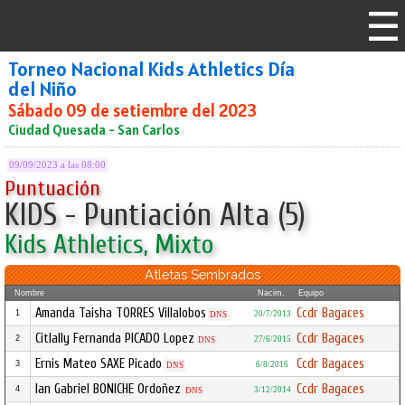
Torneo Nacional Kids Athletics Día
del Niño
Sábado 09 de setiembre del 2023
Ciudad Quesada - San Carlos
09/09/2023 a las 08:00
Puntuación
KIDS - Puntiación Alta (5)
Kids Athletics, Mixto
Atletas Sembrados
Nombre
Nacim.
Equipo
Amanda Taisha TORRES Villalobos
Ccdr Bagaces
1
20/7/2013
DNS
Citlally Fernanda PICADO Lopez
Ccdr Bagaces
2
27/6/2015
DNS
Ernis Mateo SAXE Picado
Ccdr Bagaces
3
6/8/2016
DNS
Ian Gabriel BONICHE Ordoñez
Ccdr Bagaces
4
3/12/2014
DNS