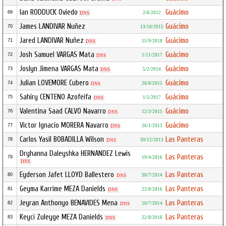
Ian RODDUCK Oviedo
Guácimo
69
2/6/2012
DNS
James LANDIVAR Nuñez
Guácimo
70
13/10/2015
Jared LANDIVAR Nuñez
Guácimo
71
15/9/2018
DNS
Josh Samuel VARGAS Mata
Guácimo
72
1/11/2017
DNS
Joslyn Jimena VARGAS Mata
Guácimo
73
5/2/2014
DNS
Julian LOVEMORE Cubero
Guácimo
74
26/8/2015
DNS
Sahiry CENTENO Azofeifa
Guácimo
75
1/5/2017
DNS
Valentina Saad CALVO Navarro
Guácimo
76
12/3/2015
DNS
Victor Ignacio MORERA Navarro
Guácimo
77
26/1/2013
DNS
Carlos Yasil BOBADILLA Wilson
Las Panteras
78
30/12/2013
DNS
Dryhanna Daleyshka HERNANDEZ Lewis
Las Panteras
79
19/4/2016
DNS
Eyderson Jafet LLOYD Ballestero
Las Panteras
80
30/7/2014
DNS
Geyma Karrime MEZA Danields
Las Panteras
81
22/8/2016
DNS
Jeyran Anthonyo BENAVIDES Mena
Las Panteras
82
10/7/2014
DNS
Keyci Zuleyge MEZA Danields
Las Panteras
83
22/8/2016
DNS