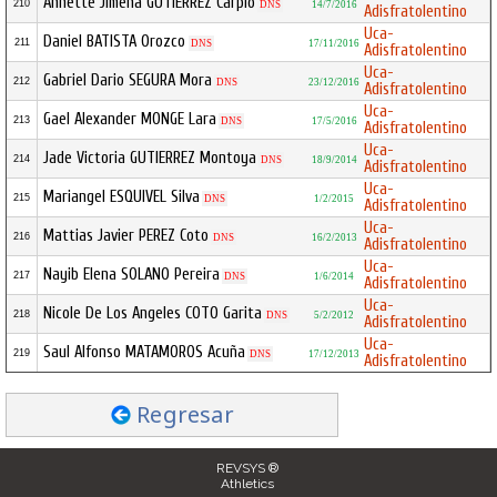
Annette Jimena GUTIERREZ Carpio
210
DNS
14/7/2016
Adisfratolentino
Uca-
Daniel BATISTA Orozco
211
DNS
17/11/2016
Adisfratolentino
Uca-
Gabriel Dario SEGURA Mora
212
DNS
23/12/2016
Adisfratolentino
Uca-
Gael Alexander MONGE Lara
213
DNS
17/5/2016
Adisfratolentino
Uca-
Jade Victoria GUTIERREZ Montoya
214
DNS
18/9/2014
Adisfratolentino
Uca-
Mariangel ESQUIVEL Silva
215
DNS
1/2/2015
Adisfratolentino
Uca-
Mattias Javier PEREZ Coto
216
DNS
16/2/2013
Adisfratolentino
Uca-
Nayib Elena SOLANO Pereira
217
DNS
1/6/2014
Adisfratolentino
Uca-
Nicole De Los Angeles COTO Garita
218
DNS
5/2/2012
Adisfratolentino
Uca-
Saul Alfonso MATAMOROS Acuña
219
DNS
17/12/2013
Adisfratolentino
Regresar
REVSYS ®
Athletics