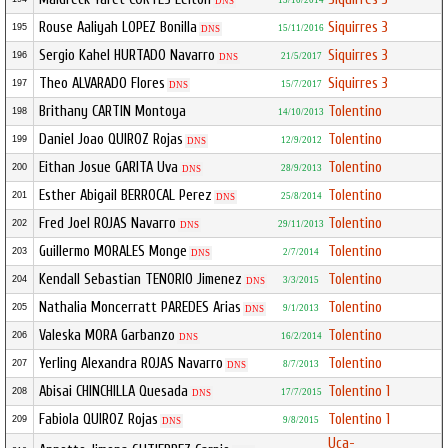
13/10/2014
DNS
Rouse Aaliyah LOPEZ Bonilla
Siquirres 3
195
15/11/2016
DNS
Sergio Kahel HURTADO Navarro
Siquirres 3
196
21/5/2017
DNS
Theo ALVARADO Flores
Siquirres 3
197
15/7/2017
DNS
Brithany CARTIN Montoya
Tolentino
198
14/10/2013
Daniel Joao QUIROZ Rojas
Tolentino
199
12/9/2012
DNS
Eithan Josue GARITA Uva
Tolentino
200
28/9/2013
DNS
Esther Abigail BERROCAL Perez
Tolentino
201
25/8/2014
DNS
Fred Joel ROJAS Navarro
Tolentino
202
29/11/2013
DNS
Guillermo MORALES Monge
Tolentino
203
2/7/2014
DNS
Kendall Sebastian TENORIO Jimenez
Tolentino
204
3/3/2015
DNS
Nathalia Moncerratt PAREDES Arias
Tolentino
205
9/1/2013
DNS
Valeska MORA Garbanzo
Tolentino
206
16/2/2014
DNS
Yerling Alexandra ROJAS Navarro
Tolentino
207
8/7/2013
DNS
Abisai CHINCHILLA Quesada
Tolentino 1
208
17/7/2015
DNS
Fabiola QUIROZ Rojas
Tolentino 1
209
9/8/2015
DNS
Uca-