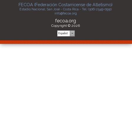
FECOA (Federación Costarricense de Atletismo)
Estadio Nacional, San José - Costa Rica - Tel. (506) 2549-0950
info@fecoa.org
fecoa.org
Copyright © 2026