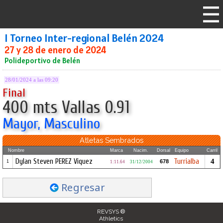
I Torneo Inter-regional Belén 2024
27 y 28 de enero de 2024
Polideportivo de Belén
28/01/2024 a las 09:20
Final
400 mts Vallas 0.91
Mayor, Masculino
Atletas Sembrados
Nombre
Marca
Nacim.
Dorsal
Equipo
Carril
Dylan Steven PEREZ Viquez
Turrialba
4
678
1
1:11.64
31/12/2004
Regresar
REVSYS ®
Athletics