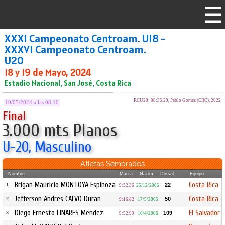
XXXI Campeonato Centroam. U18 -
XXXVI Campeonato Centroam.
U20
18 y 19 de Mayo, 2024
Estadio Nacional, San José, Costa Rica
RCU20: 08:35.29, Pablo Gomez (CRC), 2022
19/05/2024 a las 08:10
Final
3.000 mts Planos
U-20, Masculino
Atletas Sembrados
Nombre
Marca
Nacim.
Dorsal
Equipo
Brigan Mauricio MONTOYA Espinoza
Costa Rica
22
1
9:32.36
25/12/2005
Jefferson Andres CALVO Duran
Costa Rica
50
2
9:16.82
17/5/2005
Diego Ernesto LINARES Mendez
El Salvador
109
3
9:52.99
16/4/2006