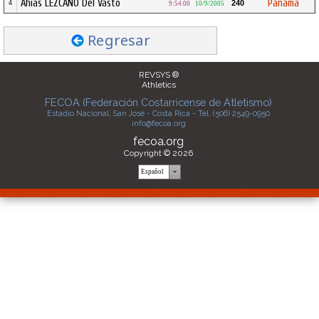
Ahias LEZCANO Del Vasto
Panamá
240
4
9:54.00
10/9/2005
Regresar
REVSYS ®
Athletics
FECOA (Federación Costarricense de Atletismo)
Estadio Nacional, San José - Costa Rica - Tel. (506) 2549-0950
info@fecoa.org
fecoa.org
Copyright © 2026