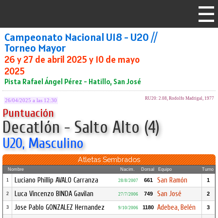
Campeonato Nacional U18 - U20 //
Torneo Mayor
26 y 27 de abril 2025 y 10 de mayo
2025
Pista Rafael Ángel Pérez - Hatillo, San José
RU20: 2.08, Rodolfo Madrigal, 1977
26/04/2025 a las 12:30
Puntuación
Decatlón - Salto Alto (4)
U20, Masculino
Atletas Sembrados
Nombre
Nacim.
Dorsal
Equipo
Turno
Luciano Phillip AVALO Carranza
San Ramón
661
1
1
28/8/2007
Luca Vincenzo BINDA Gavilan
San José
749
2
2
27/7/2006
Jose Pablo GONZALEZ Hernandez
Adebea, Belén
1180
3
3
9/10/2006