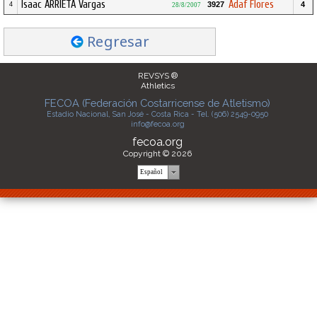
Isaac ARRIETA Vargas
Adaf Flores
3927
4
4
28/8/2007
Regresar
REVSYS ®
Athletics
FECOA (Federación Costarricense de Atletismo)
Estadio Nacional, San José - Costa Rica - Tel. (506) 2549-0950
info@fecoa.org
fecoa.org
Copyright © 2026