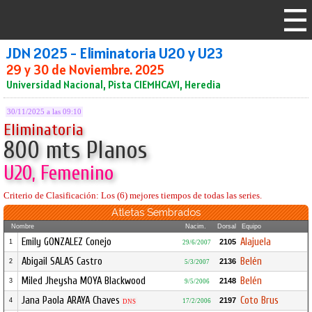
JDN 2025 - Eliminatoria U20 y U23
29 y 30 de Noviembre. 2025
Universidad Nacional, Pista CIEMHCAVI, Heredia
30/11/2025 a las 09:10
Eliminatoria
800 mts Planos
U20, Femenino
Criterio de Clasificación: Los (6) mejores tiempos de todas las series.
Atletas Sembrados
Nombre
Nacim.
Dorsal
Equipo
Emily GONZALEZ Conejo
Alajuela
2105
1
29/6/2007
Abigail SALAS Castro
Belén
2136
2
5/3/2007
Miled Jheysha MOYA Blackwood
Belén
2148
3
9/5/2006
Jana Paola ARAYA Chaves
Coto Brus
2197
4
17/2/2006
DNS