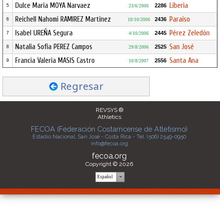
Dulce Maria MOYA Narvaez
Liberia
2286
5
23/6/2006
Reichell Nahomi RAMIREZ Martinez
Paraíso
2436
6
10/10/2006
Isabel UREÑA Segura
Pérez Zeledón
2445
7
4/10/2006
Natalia Sofia PEREZ Campos
San José
2525
8
29/8/2006
Francia Valeria MASIS Castro
Santa Ana
2556
9
10/8/2007
Regresar
REVSYS ®
Athletics
FECOA (Federación Costarricense de Atletismo)
Estadio Nacional, San José - Costa Rica - Tel. (506) 2549-0950
info@fecoa.org
fecoa.org
Copyright © 2026