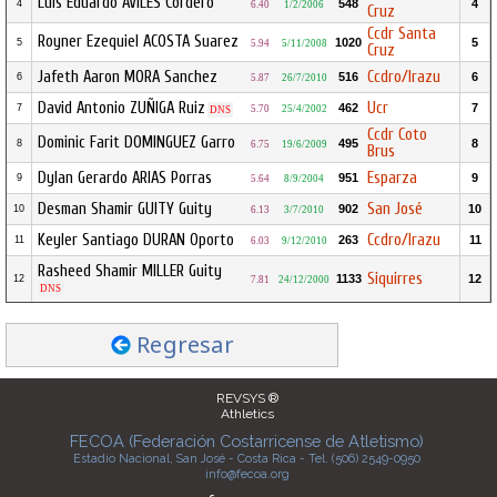
Luis Eduardo AVILES Cordero
548
4
4
6.40
1/2/2006
Cruz
Ccdr Santa
Royner Ezequiel ACOSTA Suarez
1020
5
5
5.94
5/11/2008
Cruz
Jafeth Aaron MORA Sanchez
Ccdro/Irazu
516
6
6
5.87
26/7/2010
David Antonio ZUÑIGA Ruiz
Ucr
462
7
7
5.70
25/4/2002
DNS
Ccdr Coto
Dominic Farit DOMINGUEZ Garro
495
8
8
6.75
19/6/2009
Brus
Dylan Gerardo ARIAS Porras
Esparza
951
9
9
5.64
8/9/2004
Desman Shamir GUITY Guity
San José
902
10
10
6.13
3/7/2010
Keyler Santiago DURAN Oporto
Ccdro/Irazu
263
11
11
6.03
9/12/2010
Rasheed Shamir MILLER Guity
Siquirres
1133
12
12
7.81
24/12/2000
DNS
Regresar
REVSYS ®
Athletics
FECOA (Federación Costarricense de Atletismo)
Estadio Nacional, San José - Costa Rica - Tel. (506) 2549-0950
info@fecoa.org