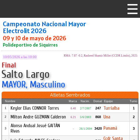
Campeonato Nacional Mayor
Electrolit 2026
09 y 10 de mayo de 2026
Polideportivo de Siquirres
RMA: 7.87 -0.2, Rasheed Shamir Miller (CCDR Limón), 2025
10/05/2026 a las 10:00
Final
Salto Largo
MAYOR, Masculino
Atletas Sembrados
Nombre
Marca
Nacim.
Dorsal
Equipo
Turno
Keylor Elias CONNOR Torres
Turrialba
247
1
1
6.40
2/7/2007
Milton Andre GUZMAN Calderon
Una
868
2
2
6.21
5/6/2003
Alonso Andual Josué GAITÁN
Panamá
3420
3
3
-
26/1/2004
Rivas
Ccdr Santa